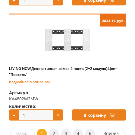
В корзину
2824.16 руб.
LIVING NOW.Декоративная рамка 2 поста (2+2 модуля).Цвет
"Пиксель"
подробнее в описании
Артикул
KA4802M2MW
количество:
купить:
В корзину
Назад
1
2
3
4
6
Вперед