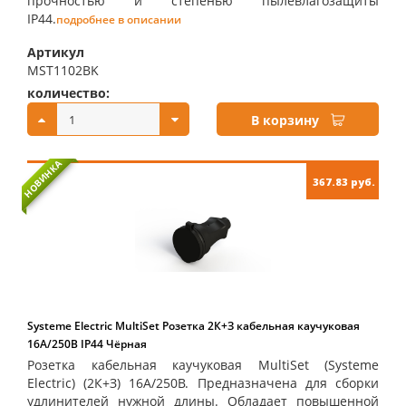
прочностью и степенью пылевлагозащиты
IP44.
подробнее в описании
Артикул
MST1102BK
количество:
купить:
В корзину
НОВИНКА
367.83 руб.
Systeme Electric MultiSet Розетка 2К+З кабельная каучуковая
16А/250В IP44 Чёрная
Розетка кабельная каучуковая MultiSet (Systeme
Electric) (2К+З) 16А/250В. Предназначена для сборки
удлинителей нужной длины. Обладает повышенной