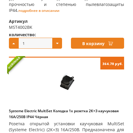
прочностью и степенью пылевлагозащиты
IP44.
подробнее в описании
Артикул
MST4002BK
количество:
купить:
В корзину
НОВИНКА
364.78 руб.
Systeme Electric MultiSet Колодка 1х розетка 2К+З каучуковая
16А/250В IP44 Чёрная
Розетка открытой установки каучуковая MultiSet
(Systeme Electric) (2К+З) 16А/250В. Предназначена для