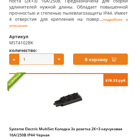
поста (2К+З) 16А/250В. Предназначена для сборки
удлинителей нужной длины. Обладает повышенной
прочностью и степенью пылевлагозащиты IP44. Имеет
4 отверстия для крепления на повер...
подробнее в
описании
Артикул
MST4102BK
количество:
купить:
В корзину
НОВИНКА
678.32 руб.
Systeme Electric MultiSet Колодка 3х розетка 2К+З каучуковая
16А/250В IP44 Чёрная