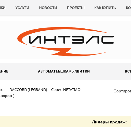
НКИ
УСЛУГИ
НОВОСТИ
ПРОЕКТЫ
КАК КУПИТЬ
КО
ЕНИЕ
АВТОМАТЫ/ШКАФЫ/ЩИТКИ
ВС
лог
DACCORD (LEGRAND)
Серия NETATMO
Сортиро
оваров )
Лидеры продаж: