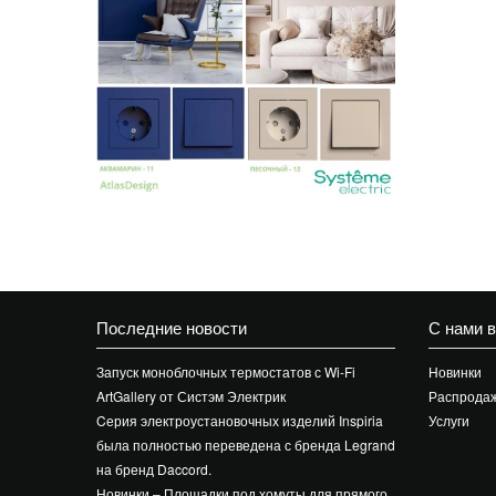
Последние новости
С нами 
Запуск моноблочных термостатов с Wi-Fi
Новинки
ArtGallery от Систэм Электрик
Распрода
Cерия электроустановочных изделий Inspiria
Услуги
была полностью переведена с бренда Legrand
на бренд Daccord.
Новинки – Площадки под хомуты для прямого