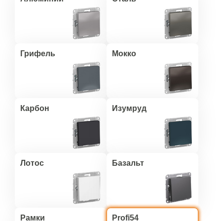
Грифель
Мокко
Карбон
Изумруд
Лотос
Базальт
Рамки
Profi54