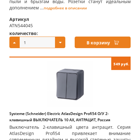
пыли и брызгам воды. Розетки станут идеальным
дополнением ...
подробнее в описании
Артикул
ATN544045
количество:
купить:
В корзину
549 руб.
Systeme (Schneider) Electric AtlasDesign Profi54 О/У 2-
клавишный ВЫКЛЮЧАТЕЛЬ 10 АХ, АНТРАЦИТ, Россия
Выключатель 2-клавишный цвета антрацит. Серия
AtlasDesign Profi54 привлекает внимание
современным дизайном и высокой степенью защиты