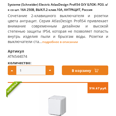
Systeme (Schneider) Electric AtlasDesign Profi54 О/У БЛОК: РОЗ. з/
к со шт. 16А 250B, ВЫКЛ.2-клав.10А, АНТРАЦИТ, Россия
Сочетание 2-клавишного выключателя и розетки
цвета антрацит. Серия AtlasDesign Profi54 привлекает
внимание современным дизайном и высокой
степенью защиты IP54, которая не позволяет попасть
внутрь изделия пыли и брызгам воды. Розетки и
выключатели ста...
подробнее в описании
Артикул
ATN544074
количество:
купить:
В корзину
НОВИНКА
516.67 руб.