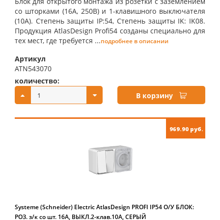
Блок для открытого монтажа из розетки с заземлением
со шторками (16А, 250В) и 1-клавишного выключателя
(10А). Степень защиты IP:54, Степень защиты IK: IK08.
Продукция AtlasDesign Profi54 созданы специально для
тех мест, где требуется ...
подробнее в описании
Артикул
ATN543070
количество:
купить:
В корзину
969.90 руб.
Systeme (Schneider) Electric AtlasDesign PROFI IP54 О/У БЛОК:
РОЗ. з/к со шт. 16А, ВЫКЛ.2-клав.10А, СЕРЫЙ