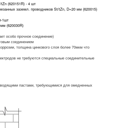
Zn (620151R) - 4 шт
занных заземл. проводников St/tZn, D=20 мм (620015)
м-1шт
мм (620030R)
ает особо прочное соединение)
фтовым соединением
коррозии, толщина цинкового слоя более 70мкм что
лектродов не требуются специальные соединительные
проводящими пастами, требующимися для омедненных