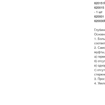
620151
620015
- 1 шт
620001
62003
Глубин
Основн
1. Бол
соотве
2. Сам
муфты,
а) герм
б) отсу
в) одно
г) отс
стержн
3. Прос
4. Уве