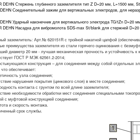
R DEHN Стержень глубинного заземлителя тип Z D=20 мм, L=1500 мм, St/t
 DEHN Соединительный зажим для вертикальных электродов, для неразре
 DEHN Ударный наконечник для вертикального электрода TG/tZn D=20 м
0R
DEHN Насадка для вибромолота SDS-max St/blank для стержней D=20 
ный заземлитель: Арт.№ 620151R с тройной накатной цапфой (обеспечив
ые преимущества заземлителя из стали горячего оцинкования с безму
ьший диаметр 20 мм - лучшая механическая прочность и устойчивость к 
тствует ГОСТ Р МЭК 62561.2-2014;
остыкующаяся конструкция – для соединения между собой отдельных э
 что обеспечивает:
етичность узла соединения;
тствие нарушения покрытия (цинкового слоя) в месте соединения;
родность контакта с грунтом по всей длине заземлителя;
утствие необходимости обработки мест соединения специальными токо
ей с муфтовой конструкцией соединения;
тота и скорость монтажа.
личенный срок службы.