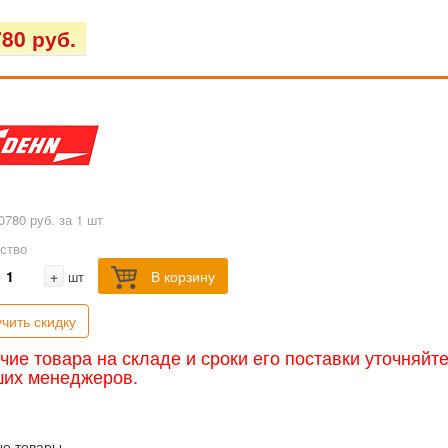
80 руб.
0780 руб. за 1 шт
ство
+
В корзину
шт
чить скидку
чие товара на складе и сроки его поставки уточняйт
ших менеджеров.
ые товары