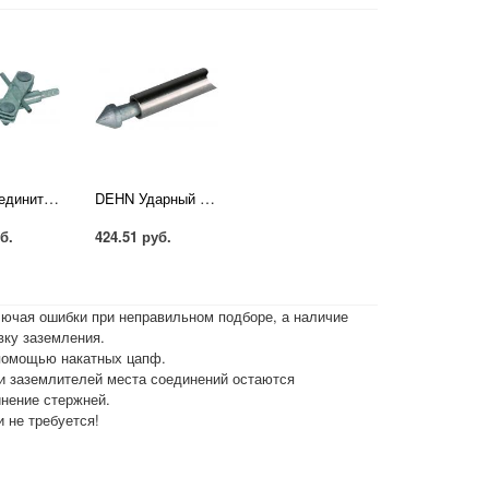
DEHN Соединительный зажим для вертикальных электродов, для неразрезанных заземл. проводников St/tZn, D=20 мм (620015)
DEHN Ударный наконечник для вертикального электрода TG/tZn D=20 мм (620001)
б.
424.51 руб.
ючая ошибки при неправильном подборе, а наличие
вку заземления.
помощью накатных цапф.
ки заземлителей места соединений остаются
нение стержней.
 не требуется!