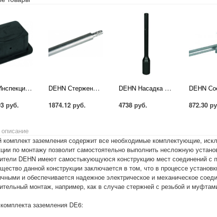
DEHN Инспекционный лючок для подпольного монтажа тип UF без разделительной клеммы GG
DEHN Стержень глубинного заземлителя тип Z D=20 мм, L=1500 мм, St/tZn (620151R)
DEHN Насадка для вибромолота SDS-max St/blank для стержней D=20 мм (620030)
93 руб.
1874.12 руб.
4738 руб.
872.30 ру
 описание
й комплект заземления содержит все необходимые комплектующие, искл
кции по монтажу позволит самостоятельно выполнить несложную устано
ители DEHN имеют самостыкующуюся конструкцию мест соединений с 
щество данной конструкции заключается в том, что в процессе установ
ичными и обеспечивается надежное электрическое и механическое соеди
ительный монтаж, например, как в случае стержней с резьбой и муфтами
 комплекта заземления DE6: