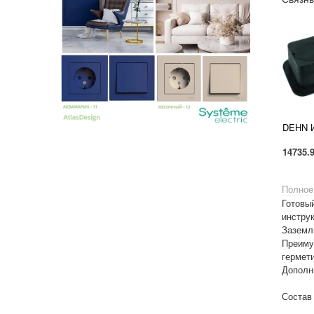
14735.
Полное
Готовы
инстру
Заземл
Преиму
гермет
Дополн
Состав