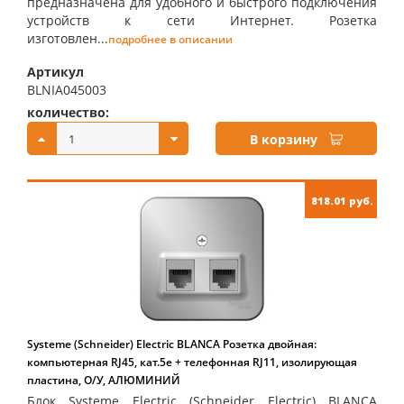
предназначена для удобного и быстрого подключения
устройств к сети Интернет. Розетка
изготовлен...
подробнее в описании
Артикул
BLNIA045003
количество:
купить:
В корзину
818.01 руб.
Systeme (Schneider) Electric BLANCA Розетка двойная:
компьютерная RJ45, кат.5е + телефонная RJ11, изолирующая
пластина, О/У, АЛЮМИНИЙ
Блок Systeme Electric (Schneider Electric) BLANCA