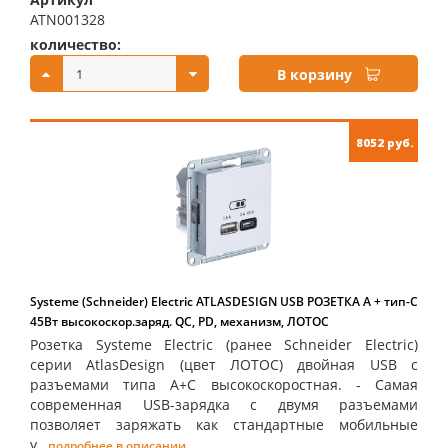
ATN001328
количество:
купить:
В корзину
8052 руб.
Systeme (Schneider) Electric ATLASDESIGN USB РОЗЕТКА A + тип-C
45Вт высокоскор.заряд. QC, PD, механизм, ЛОТОС
Розетка Systeme Electric (ранее Schneider Electric)
серии AtlasDesign (цвет ЛОТОС) двойная USB с
разъемами типа A+C высокоскоростная. - Самая
современная USB-зарядка с двумя разъемами
позволяет заряжать как стандартные мобильные
у...
подробнее в описании