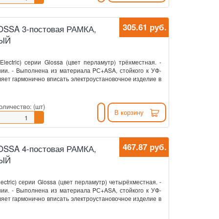
305.61 руб.
GLOSSA 3-постовая РАМКА,
ВЫЙ
Electric) серии Glossa (цвет перламутр) трёхместная. -
ии. - Выполнена из материала PС+ASA, стойкого к УФ-
ляет гармонично вписать электроустановочное изделие в
оличество:
(шт)
В корзину
467.87 руб.
GLOSSA 4-постовая РАМКА,
ВЫЙ
lectric) серии Glossa (цвет перламутр) четырёхместная. -
ии. - Выполнена из материала PС+ASA, стойкого к УФ-
ляет гармонично вписать электроустановочное изделие в