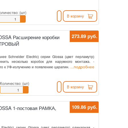
оличество:
(шт)
В корзину
273.89 руб.
GLOSSA Расширение коробки
УТРОВЫЙ
нее Schneider Electric) серии Glossa (цвет перламутр)
инить несколько коробок для наружного монтажа. -
...подробнее
го к УФ-излучению и появлению царапин.
Количество:
(шт)
В корзину
109.86 руб.
GLOSSA 1-постовая РАМКА,
 Electric) серии Glossa (цвет перламутр) одинарная. -