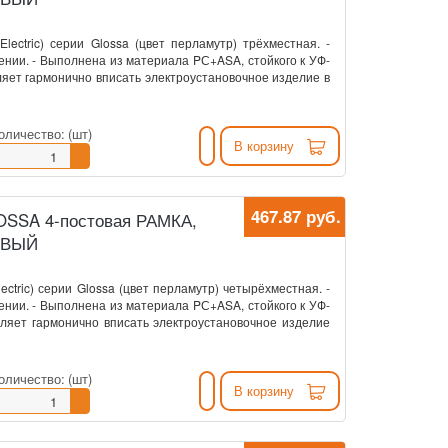
Electric) серии Glossa (цвет перламутр) трёхместная. -
ении. - Выполнена из материала PС+ASA, стойкого к УФ-
ляет гармонично вписать электроустановочное изделие в
оличество:
(шт)
В корзину
467.87 руб.
GLOSSA 4-постовая РАМКА,
ОВЫЙ
lectric) серии Glossa (цвет перламутр) четырёхместная. -
ении. - Выполнена из материала PС+ASA, стойкого к УФ-
ляет гармонично вписать электроустановочное изделие
оличество:
(шт)
В корзину