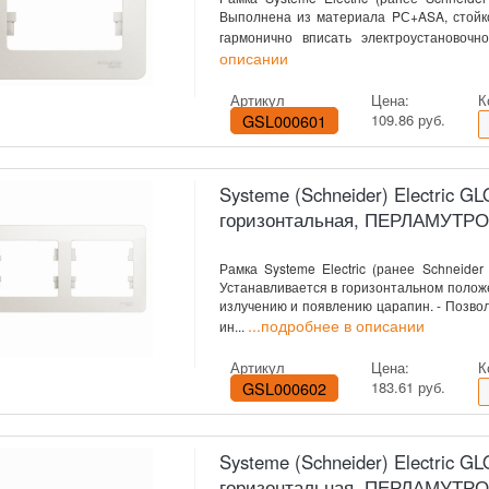
Выполнена из материала PС+ASA, стойко
гармонично вписать электроустановоч
описании
Артикул
Цена:
К
GSL000601
109.86 руб.
Systeme (Schneider) Electric 
горизонтальная, ПЕРЛАМУТР
Рамка Systeme Electric (ранее Schneider 
Устанавливается в горизонтальном полож
излучению и появлению царапин. - Позво
...подробнее в описании
ин...
Артикул
Цена:
К
GSL000602
183.61 руб.
Systeme (Schneider) Electric 
горизонтальная, ПЕРЛАМУТР