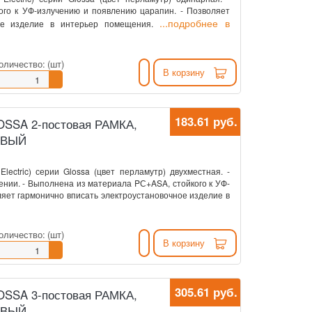
го к УФ-излучению и появлению царапин. - Позволяет
...подробнее в
ное изделие в интерьер помещения.
оличество:
(шт)
В корзину
183.61 руб.
GLOSSA 2-постовая РАМКА,
ОВЫЙ
Electric) серии Glossa (цвет перламутр) двухместная. -
ении. - Выполнена из материала PС+ASA, стойкого к УФ-
ляет гармонично вписать электроустановочное изделие в
оличество:
(шт)
В корзину
305.61 руб.
GLOSSA 3-постовая РАМКА,
ОВЫЙ