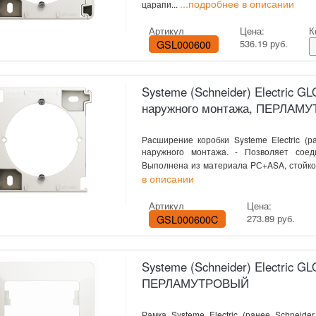
...подробнее в описании
царапи...
Артикул
Цена:
К
GSL000600
536.19 руб.
Systeme (Schneider) Electric 
наружного монтажа, ПЕРЛАМ
Расширение коробки Systeme Electric (ра
наружного монтажа. - Позволяет соед
Выполнена из материала PС+ASA, стойко
в описании
Артикул
Цена:
GSL000600C
273.89 руб.
Systeme (Schneider) Electric 
ПЕРЛАМУТРОВЫЙ
Рамка Systeme Electric (ранее Schneider