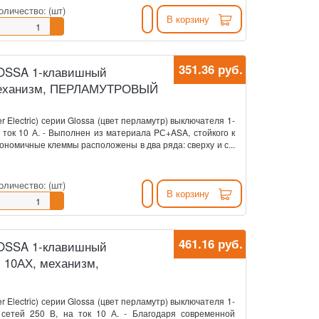
оличество:
(шт)
В корзину
351.36 руб.
GLOSSA 1-клавишный
механизм, ПЕРЛАМУТРОВЫЙ
r Electric) серии Glossa (цвет перламутр) выключателя 1-
 ток 10 А. - Выполнен из материала PС+ASA, стойкого к
ономичные клеммы расположены в два ряда: сверху и с...
оличество:
(шт)
В корзину
461.16 руб.
GLOSSA 1-клавишный
 10АХ, механизм,
r Electric) серии Glossa (цвет перламутр) выключателя 1-
 сетей 250 В, на ток 10 А. - Благодаря современной