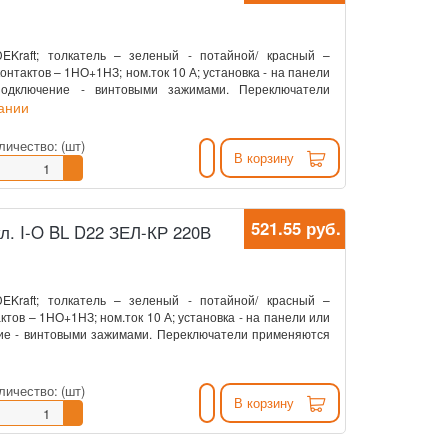
EKraft; толкатель – зеленый - потайной/ красный –
онтактов – 1НО+1НЗ; ном.ток 10 А; установка - на панели
подключение - винтовыми зажимами. Переключатели
сании
личество:
(шт)
В корзину
521.55 руб.
екл. I-O BL D22 ЗЕЛ-КР 220В
EKraft; толкатель – зеленый - потайной/ красный –
ктов – 1НО+1НЗ; ном.ток 10 А; установка - на панели или
ние - винтовыми зажимами. Переключатели применяются
личество:
(шт)
В корзину