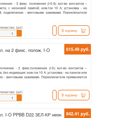
нение - 3 фикс. положения (I-0-II); кол-во контактов –
ета; с неоновой лампой; ном.ток 10 А; установка - на
54; подключение - винтовыми зажимами. Переключатели
личество:
(шт)
В корзину
615.49 руб.
кл. на 2 фикс. полож. I-O
олнение - 2 фикс.положения (I-0); кол-во контактов –
 без индикации; ном.ток 10 А; установка - на панели или
ние - винтовыми зажимами. Переключатели применяются
личество:
(шт)
В корзину
842.41 руб.
екл. I-O PPBB D22 ЗЕЛ-КР неон