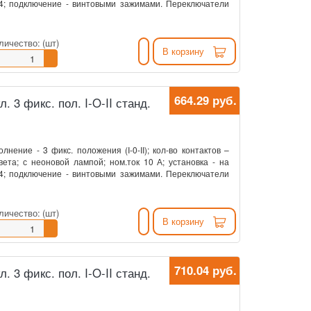
54; подключение - винтовыми зажимами. Переключатели
личество:
(шт)
В корзину
664.29 руб.
л. 3 фикс. пол. I-O-II станд.
нение - 3 фикс. положения (I-0-II); кол-во контактов –
ета; с неоновой лампой; ном.ток 10 А; установка - на
54; подключение - винтовыми зажимами. Переключатели
личество:
(шт)
В корзину
710.04 руб.
л. 3 фикс. пол. I-O-II станд.