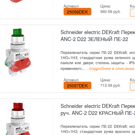
Артикул
Цена:
Ко
25056DEK
560.59 руб.
Schneider electric DEKraft Перек
ANC-2 D22 ЗЕЛЕНЫЙ ПЕ-22
Переключатель серии ПЕ-22 DEKraft; исп
1НО+1НЗ; стандартная ручка зеленого цв
панели или двери; степень защиты - IP
...подробнее в описании
применяютс...
Артикул
Цена:
Ко
25057DEK
713.09 руб.
Schneider electric DEKraft Пере
руч. ANC-2 D22 КРАСНЫЙ ПЕ-
Переключатель серии ПЕ-22 DEKraft; исп
1НО+1НЗ; стандартная ручка красного цв