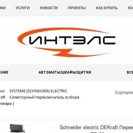
НКИ
УСЛУГИ
НОВОСТИ
ПРОЕКТЫ
КАК КУПИТЬ
КО
ЕНИЕ
АВТОМАТЫ/ШКАФЫ/ЩИТКИ
ВС
лог
SYSTEME (SCHNEIDER) ELECTRIC
Сортиро
aft
Селекторный переключатель в сборе
товара )
Schneider electric DEKraft Пере