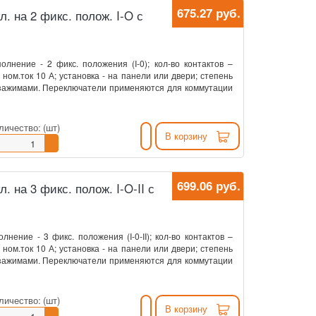
675.27 руб.
кл. на 2 фикс. полож. I-O с
олнение - 2 фикс. положения (I-0); кол-во контактов –
ном.ток 10 А; установка - на панели или двери; степень
 зажимами. Переключатели применяются для коммутации
личество:
(шт)
В корзину
699.06 руб.
л. на 3 фикс. полож. I-O-II с
нение - 3 фикс. положения (I-0-II); кол-во контактов –
ном.ток 10 А; установка - на панели или двери; степень
 зажимами. Переключатели применяются для коммутации
личество:
(шт)
В корзину