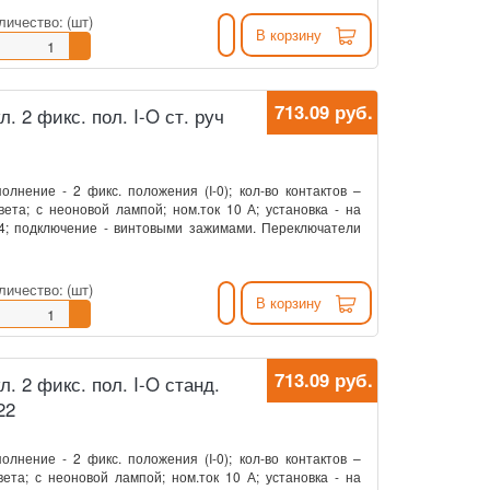
личество:
(шт)
В корзину
713.09 руб.
л. 2 фикс. пол. I-O ст. руч
олнение - 2 фикс. положения (I-0); кол-во контактов –
ета; с неоновой лампой; ном.ток 10 А; установка - на
54; подключение - винтовыми зажимами. Переключатели
личество:
(шт)
В корзину
713.09 руб.
кл. 2 фикс. пол. I-O станд.
22
олнение - 2 фикс. положения (I-0); кол-во контактов –
ета; с неоновой лампой; ном.ток 10 А; установка - на