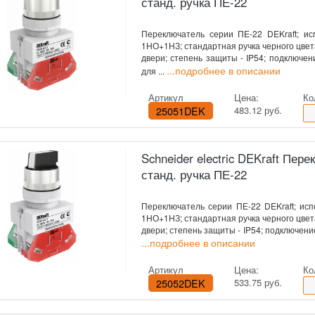
станд. ручка ПЕ-22
Переключатель серии ПЕ-22 DEKraft; исп
1НО+1НЗ; стандартная ручка черного цвета;
двери; степень защиты - IP54; подключе
...подробнее в описании
для ...
Артикул
Цена:
Ко
25051DEK
483.12 руб.
Schneider electric DEKraft Перек
станд. ручка ПЕ-22
Переключатель серии ПЕ-22 DEKraft; испол
1НО+1НЗ; стандартная ручка черного цвета;
двери; степень защиты - IP54; подключен
...подробнее в описании
Артикул
Цена:
Ко
25052DEK
533.75 руб.