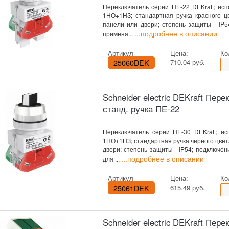
Переключатель серии ПЕ-22 DEKraft; испол
1НО+1НЗ; стандартная ручка красного цв
панели или двери; степень защиты - IP
...подробнее в описании
применя...
Артикул
Цена:
Ко
25060DEK
710.04 руб.
Schneider electric DEKraft Пере
станд. ручка ПЕ-22
Переключатель серии ПЕ-30 DEKraft; исп
1НО+1НЗ; стандартная ручка черного цвета;
двери; степень защиты - IP54; подключе
...подробнее в описании
для ...
Артикул
Цена:
Ко
25061DEK
615.49 руб.
Schneider electric DEKraft Пер