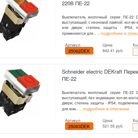
220В ПЕ-22
Выключатель кнопочный серии ПЕ-22 D
выступающий; с неоновой лампой; кол-во к
или двери; степень защиты - IP54; 
...подробнее в опи
применяются для...
Артикул
Цена:
Ко
25062DEK
842.41 руб.
Schneider electric DEKraft Пер
ПЕ-22
Выключатель кнопочный серии ПЕ-22 D
выступающий; без индикации; кол-во конта
двери; степень защиты - IP54; подключе
...подробнее в описании
для ком...
Артикул
Цена:
Ко
25063DEK
521.55 руб.