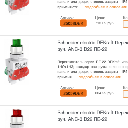
панели или двери; степень защиты - IP
...подробнее в описании
применяютс...
Артикул
Цена:
Ко
25058DEK
713.09 руб.
Schneider electric DEKraft Перек
руч. ANC-3 D22 ПЕ-22
Переключатель серии ПЕ-22 DEKraft; испол
1НО+1НЗ; стандартная ручка зеленого цв
панели или двери; степень защиты - IP
...подробнее в описании
применя...
Артикул
Цена:
Ко
25059DEK
664.29 руб.
Schneider electric DEKraft Перек
руч. ANC-3 D22 ПЕ-22