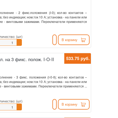
олнение - 2 фикс.положения (I-0); кол-во контактов –
 без индикации; ном.ток 10 А; установка - на панели или
ние - винтовыми зажимами. Переключатели применяются
личество:
(шт)
В корзину
533.75 руб.
л. на 3 фикс. полож. I-O-II
нение - 3 фикс. положения (I-0-II); кол-во контактов –
 без индикации; ном.ток 10 А; установка - на панели или
ие - винтовыми зажимами. Переключатели применяются ...
личество:
(шт)
В корзину