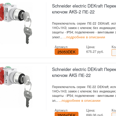
Schneider electric DEKraft Пере
ключом AKS-2 ПЕ-22
Переключатель серии ПЕ-22 DEKraft; исп
1НО+1НЗ; замок с ключом; без индикации; 
защиты - IP54; подключение - винтовыми
...подробнее в описании
элект...
Артикул
Цена:
Ко
25053DEK
675.27 руб.
Schneider electric DEKraft Перек
ключом AKS ПЕ-22
Переключатель серии ПЕ-22 DEKraft; испол
1НО+1НЗ; замок с ключом; без индикации; 
защиты - IP54; подключение - винтовыми
...подробнее в описании
эл...
Артикул
Цена:
Ко
25054DEK
699.06 руб.