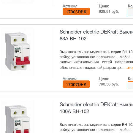
Артикул
Цена:
Ко
17006DEK
628.91 руб.
Schneider electric DEKraft Вы
63А ВН-102
Выключатель-разъединитель серии ВН-102 
рейку; установочное положение - любое
включения/отключения сетей напряже
...п
обеспечивают надежный разрыв це...
Артикул
Цена:
Ко
17007DEK
790.56 руб.
Schneider electric DEKraft Вы
100А ВН-102
Выключатель-разъединитель серии ВН-102 D
рейку; установочное положение - любое