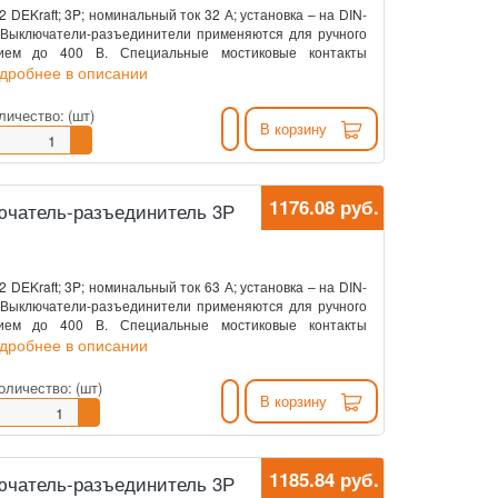
DEKraft; 3P; номинальный ток 32 А; установка – на DIN-
. Выключатели-разъединители применяются для ручного
нием до 400 В. Специальные мостиковые контакты
одробнее в описании
личество:
(шт)
В корзину
1176.08 руб.
ключатель-разъединитель 3Р
DEKraft; 3P; номинальный ток 63 А; установка – на DIN-
. Выключатели-разъединители применяются для ручного
нием до 400 В. Специальные мостиковые контакты
одробнее в описании
оличество:
(шт)
В корзину
1185.84 руб.
ключатель-разъединитель 3Р