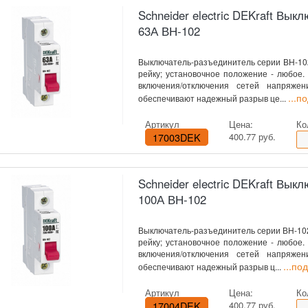
Schneider electric DEKraft Вы
63А ВН-102
Выключатель-разъединитель серии ВН-102 
рейку; установочное положение - любое
включения/отключения сетей напряже
...п
обеспечивают надежный разрыв це...
Артикул
Цена:
Ко
17003DEK
400.77 руб.
Schneider electric DEKraft Вы
100А ВН-102
Выключатель-разъединитель серии ВН-102 D
рейку; установочное положение - любое
включения/отключения сетей напряже
...по
обеспечивают надежный разрыв ц...
Артикул
Цена:
Ко
17004DEK
400.77 руб.