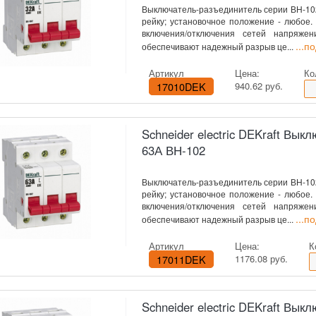
Выключатель-разъединитель серии ВН-102 
рейку; установочное положение - любое
включения/отключения сетей напряже
...п
обеспечивают надежный разрыв це...
Артикул
Цена:
Ко
17010DEK
940.62 руб.
Schneider electric DEKraft Вы
63А ВН-102
Выключатель-разъединитель серии ВН-102 
рейку; установочное положение - любое
включения/отключения сетей напряже
...п
обеспечивают надежный разрыв це...
Артикул
Цена:
К
17011DEK
1176.08 руб.
Schneider electric DEKraft Вы