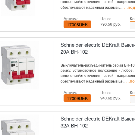
включения/отключения сетей напряже
...по
обеспечивают надежный разрыв ц...
Артикул
Цена:
Ко
17008DEK
790.56 руб.
Schneider electric DEKraft Вы
20А ВН-102
Выключатель-разъединитель серии ВН-102 
рейку; установочное положение - любое
включения/отключения сетей напряже
...п
обеспечивают надежный разрыв це...
Артикул
Цена:
Ко
17009DEK
940.62 руб.
Schneider electric DEKraft Вы
32А ВН-102