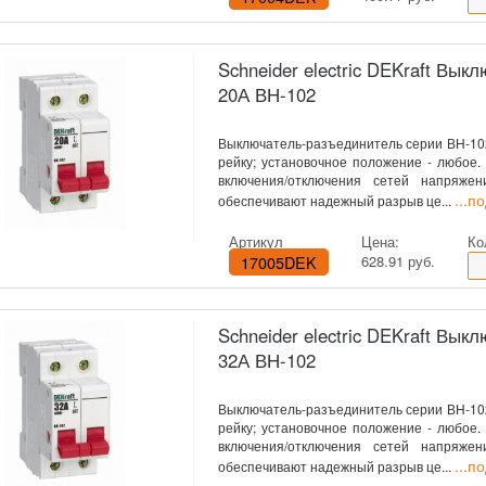
Schneider electric DEKraft Вы
20А ВН-102
Выключатель-разъединитель серии ВН-102 
рейку; установочное положение - любое
включения/отключения сетей напряже
...п
обеспечивают надежный разрыв це...
Артикул
Цена:
Ко
17005DEK
628.91 руб.
Schneider electric DEKraft Вы
32А ВН-102
Выключатель-разъединитель серии ВН-102 
рейку; установочное положение - любое
включения/отключения сетей напряже
...п
обеспечивают надежный разрыв це...