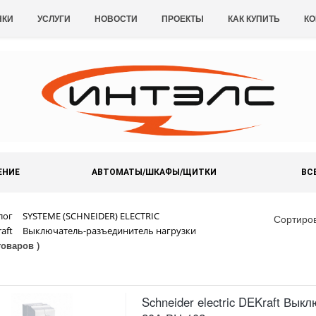
НКИ
УСЛУГИ
НОВОСТИ
ПРОЕКТЫ
КАК КУПИТЬ
КО
ЕНИЕ
АВТОМАТЫ/ШКАФЫ/ЩИТКИ
ВС
лог
SYSTEME (SCHNEIDER) ELECTRIC
Сортиро
aft
Выключатель-разъединитель нагрузки
 товаров )
Schneider electric DEKraft Вы