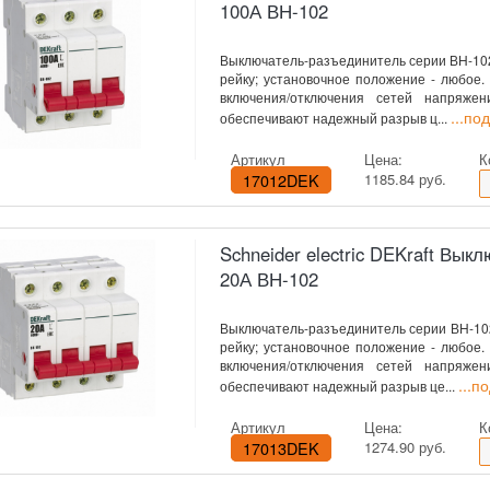
100А ВН-102
Выключатель-разъединитель серии ВН-102 D
рейку; установочное положение - любое
включения/отключения сетей напряже
...по
обеспечивают надежный разрыв ц...
Артикул
Цена:
К
17012DEK
1185.84 руб.
Schneider electric DEKraft Вы
20А ВН-102
Выключатель-разъединитель серии ВН-102 
рейку; установочное положение - любое
включения/отключения сетей напряже
...п
обеспечивают надежный разрыв це...
Артикул
Цена:
К
17013DEK
1274.90 руб.