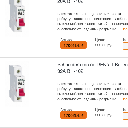
20А ВН-102
Выключатель-разъединитель серии ВН-102 
рейку; установочное положение - любое
включения/отключения сетей напряже
...п
обеспечивают надежный разрыв це...
Артикул
Цена:
Ко
17001DEK
323.30 руб.
Schneider electric DEKraft Вы
32А ВН-102
Выключатель-разъединитель серии ВН-102 
рейку; установочное положение - любое
включения/отключения сетей напряже
...п
обеспечивают надежный разрыв це...
Артикул
Цена:
Ко
17002DEK
320.86 руб.