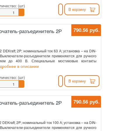
личество:
(шт)
В корзину
790.56 руб.
ключатель-разъединитель 2Р
DEKraft; 2P; номинальный ток 63 А; установка – на DIN-
. Выключатели-разъединители применяются для ручного
нием до 400 В. Специальные мостиковые контакты
одробнее в описании
личество:
(шт)
В корзину
790.56 руб.
ключатель-разъединитель 2Р
EKraft; 2P; номинальный ток 100 А; установка – на DIN-
. Выключатели-разъединители применяются для ручного